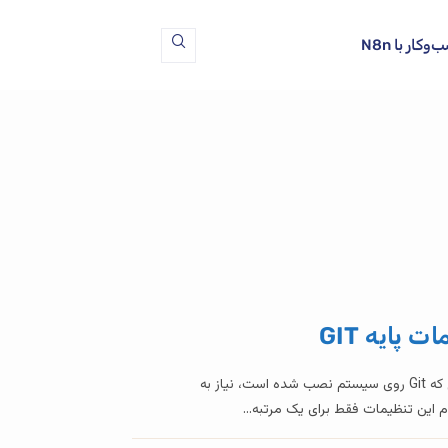
ار با N8n
آموزش گیت (۲) – تنظیمات پایه GIT حال که Git روی سیستم نصب شده است، نیاز به