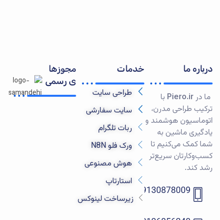
درباره ما
خدمات
مجوزها
ی رسمی
طراحی سایت
ما در
Piero.ir
با
ترکیب طراحی مدرن،
سایت سفارشی
اتوماسیون هوشمند و
ربات تلگرام
یادگیری ماشین به
شما کمک می‌کنیم تا
ورک فلو N8N
کسب‌وکارتان سریع‌تر
هوش مصنوعی
رشد کند.
استارتاپ‌
09130878009
زیرساخت لینوکس